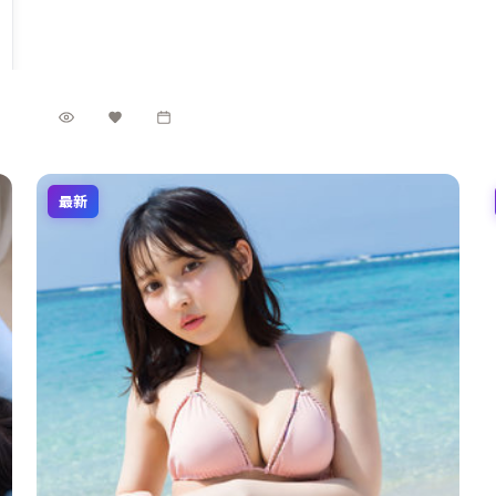
演层次细腻。影片于 2021年2月22日 正式公映，以高
英国
地区
密度信息与情感爆发力获得讨论热度。
梁朝伟 / 沈腾 / 秦海璐 等
主演
科幻
·
2021
·
综艺
6.8万
3.4千
1年前
最新