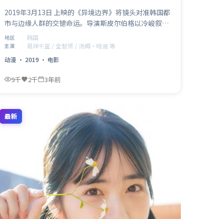
2019年3月13日 上映的《异境边界》将镜头对准韩国都
市与边缘人群的交错命运。导演斯皮尔伯格以冷峻叙事
包裹温情内核，易烊千玺、全智贤、汤姆·哈迪、王景
韩国
地区
春、胡歌共同演绎一段关于救赎与成长的旅程，类型元
易烊千玺 / 全智贤 / 汤姆·哈迪 等
主演
素为动漫，适合喜欢强情节与人物弧光的观众。
动漫
·
2019
·
电影
9千
2千
3年前
最新