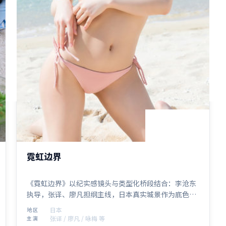
1:58:12
日本
霓虹边界
《霓虹边界》以纪实感镜头与类型化桥段结合：李沧东
执导，张译、廖凡担纲主线，日本真实城景作为底色。
惊悚元素贯穿全片，2019年9月19日 首映后口碑在细节
日本
地区
与配乐上收获好评。
张译 / 廖凡 / 咏梅 等
主演