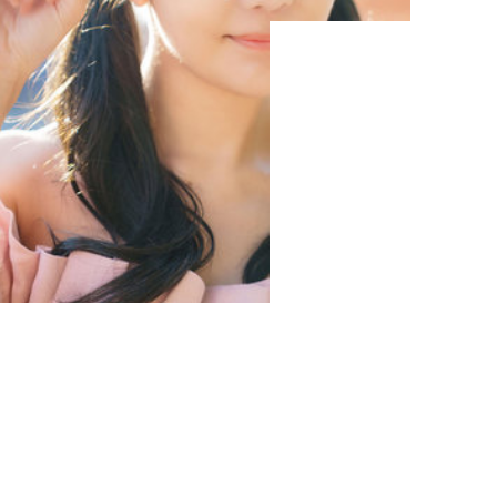
2:03:53
中国台湾
失控回响
故事围绕一场意外事件展开——《失控回响》由新海诚
执导，裴斗娜、朱一龙、蒂尔达·斯文顿、菅田将晖、