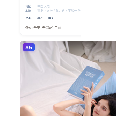
井优、于和伟、胡歌、裴斗娜在群像中各据立场，冲突
中国大陆
地区
升级自然。制作来自中国大陆，适合偏好社会议题与类
蕾雅·赛杜 / 苍井优 / 于和伟 等
主演
型融合的影迷。
悬疑
·
2025
·
电影
5.8千
2千
8个月前
最新