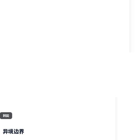
2:22:12
韩国
异境边界