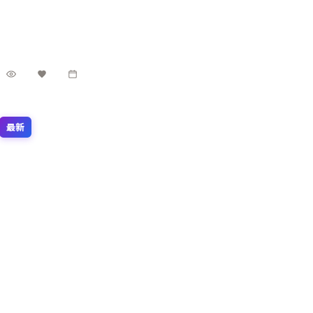
秦海璐联袂出演，中国台湾取景与制作。2017年8月22
中国台湾
地区
日 登陆各平台后，以动作类型特有的悬念与动作场面吸
裴斗娜 / 朱一龙 / 蒂尔达·斯文顿 等
主演
引观众，适合周末一口气追完。
动作
·
2017
·
动漫
1.2万
2.1千
8年前
最新
2:09:15
印度
银翼档案