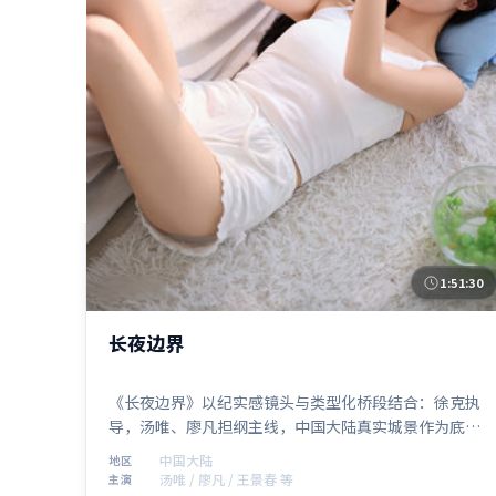
1:51:30
中国大陆
长夜边界
《长夜边界》以纪实感镜头与类型化桥段结合：徐克执
导，汤唯、廖凡担纲主线，中国大陆真实城景作为底
色。惊悚元素贯穿全片，2021年12月17日 首映后口碑
中国大陆
地区
在细节与配乐上收获好评。
汤唯 / 廖凡 / 王景春 等
主演