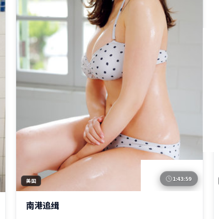
1:43:59
美国
南港追缉