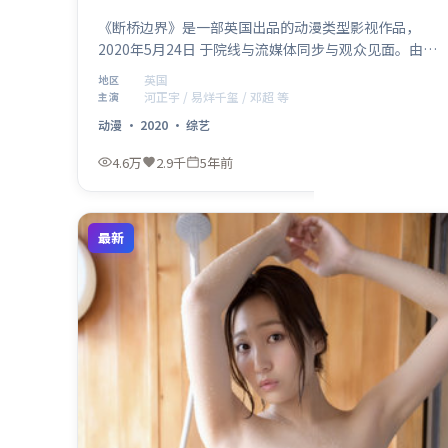
《断桥边界》是一部英国出品的动漫类型影视作品，
2020年5月24日 于院线与流媒体同步与观众见面。由许
鞍华执导，河正宇、易烊千玺领衔主演，邓超等实力加
英国
地区
盟。故事在多重反转中推进，探讨信任与抉择，节奏紧
河正宇 / 易烊千玺 / 邓超 等
主演
凑、视听风格鲜明。
动漫
·
2020
·
综艺
4.6万
2.9千
5年前
最新