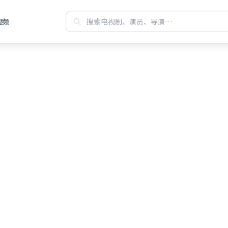
视频
站每日焕新华语
费观看高清电视
聚合都市、古装、悬疑等高分连载，
机电脑即点即播，画质清晰、缓冲更少，片单排版一目