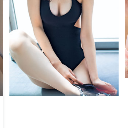
2:15:27
英国
失控追缉
《失控追缉》为科幻题材，英国班底制作。奉俊昊在影
像上大胆实验光影与空间，梁朝伟、沈腾、秦海璐的表