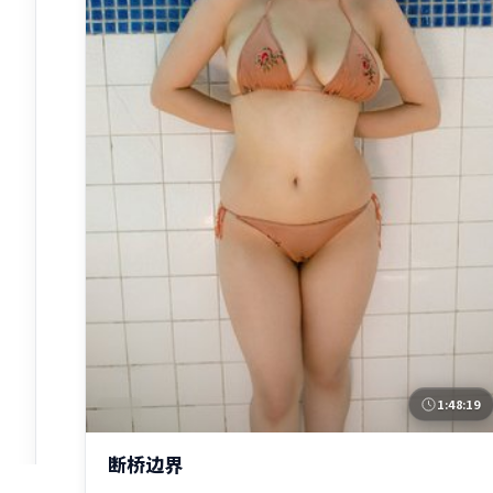
1:48:19
英国
断桥边界