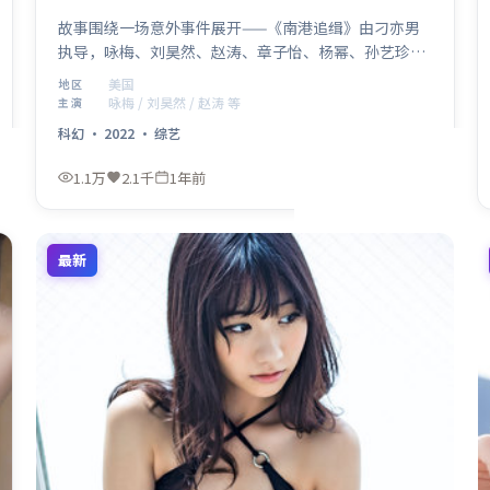
故事围绕一场意外事件展开——《南港追缉》由刁亦男
执导，咏梅、刘昊然、赵涛、章子怡、杨幂、孙艺珍联
袂出演，美国取景与制作。2022年8月12日 登陆各平台
美国
地区
后，以科幻类型特有的悬念与动作场面吸引观众，适合
咏梅 / 刘昊然 / 赵涛 等
主演
周末一口气追完。
科幻
·
2022
·
综艺
1.1万
2.1千
1年前
最新