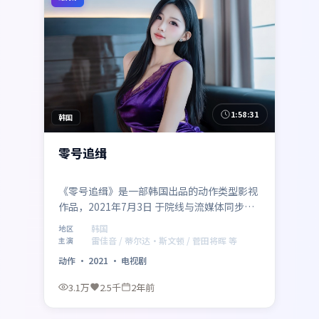
1:58:31
韩国
零号追缉
《零号追缉》是一部韩国出品的动作类型影视
作品，2021年7月3日 于院线与流媒体同步与
观众见面。由李安执导，雷佳音、蒂尔达·斯
韩国
地区
文顿领衔主演，菅田将晖等实力加盟。故事在
雷佳音 / 蒂尔达·斯文顿 / 菅田将晖 等
主演
多重反转中推进，探讨信任与抉择，节奏紧
动作
·
2021
·
电视剧
凑、视听风格鲜明。
3.1万
2.5千
2年前