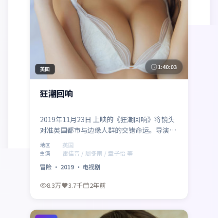
1:40:03
英国
狂潮回响
2019年11月23日 上映的《狂潮回响》将镜头
对准英国都市与边缘人群的交错命运。导演刁
亦男以冷峻叙事包裹温情内核，雷佳音、周冬
英国
地区
雨、章子怡、咏梅、长泽雅美、胡歌共同演绎
雷佳音 / 周冬雨 / 章子怡 等
主演
一段关于救赎与成长的旅程，类型元素为冒
冒险
·
2019
·
电视剧
险，适合喜欢强情节与人物弧光的观众。
8.3万
3.7千
2年前