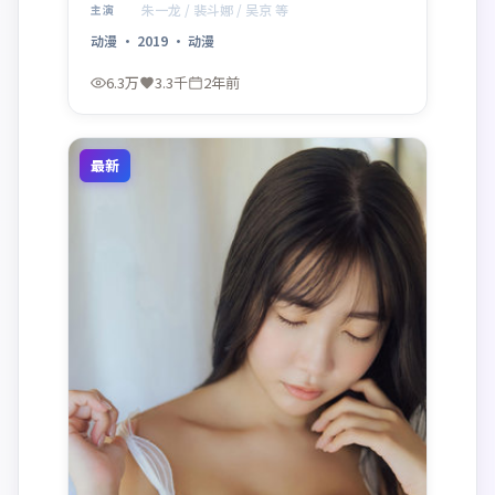
在群像中各据立场，冲突升级自然。制作来自
朱一龙 / 裴斗娜 / 吴京 等
主演
法国，适合偏好社会议题与类型融合的影迷。
动漫
·
2019
·
动漫
6.3万
3.3千
2年前
最新