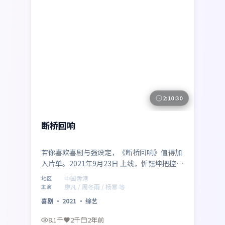
2:10:30
中国香港
断桥回响
若你喜欢喜剧与强设定，《断桥回响》值得加
入片单。2021年9月23日 上线，忻钰坤把控整
体气质，廖凡、周冬雨、杨幂、倪妮组成跨代
中国香港
地区
际阵容。影片在中国香港语境下讨论家庭、正
廖凡 / 周冬雨 / 杨幂 等
主演
义与代价，留白处耐人寻味。
喜剧
·
2021
·
综艺
8.1千
2千
2年前