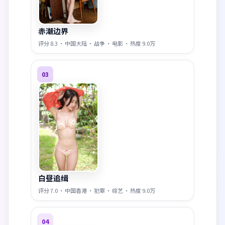
赤潮边界
评分
8.3
·
中国大陆
·
战争
·
电影
· 热度
9.0万
03
白昼追缉
评分
7.0
·
中国香港
·
犯罪
·
综艺
· 热度
9.0万
04