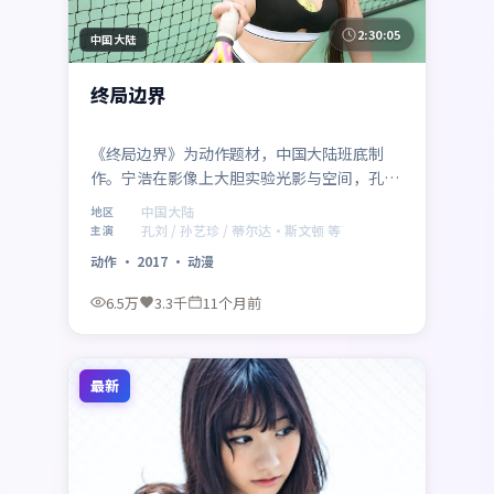
2:30:05
中国大陆
终局边界
《终局边界》为动作题材，中国大陆班底制
作。宁浩在影像上大胆实验光影与空间，孔
刘、孙艺珍、蒂尔达·斯文顿的表演层次细
中国大陆
地区
腻。影片于 2017年5月6日 正式公映，以高密
孔刘 / 孙艺珍 / 蒂尔达·斯文顿 等
主演
度信息与情感爆发力获得讨论热度。
动作
·
2017
·
动漫
6.5万
3.3千
11个月前
最新