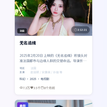
2:12:21
法国
无名追缉
2025年2月20日 上映的《无名追缉》将镜头对
准法国都市与边缘人群的交错命运。导演忻钰
坤以冷峻叙事包裹温情内核，赵丽颖、宋康
法国
地区
昊、孙俪、陈坤共同演绎一段关于救赎与成长
赵丽颖 / 宋康昊 / 孙俪 等
主演
的旅程，类型元素为科幻，适合喜欢强情节与
科幻
·
2025
·
电视剧
人物弧光的观众。
7.3万
3.5千
8个月前
最新