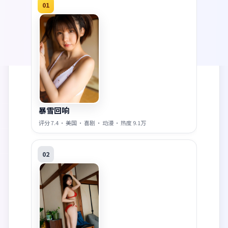
01
暴雪回响
评分
7.4
·
美国
·
喜剧
·
动漫
· 热度
9.1万
02