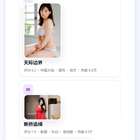
天际边界
评分
9.2
·
中国大陆
·
冒险
·
综艺
· 热度
9.0万
05
断桥追缉
评分
7.9
·
泰国
·
科幻
·
电视剧
· 热度
8.9万