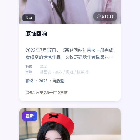
1:39:36
美国
寒锋回响
2023年7月17日，《寒锋回响》带来一部完成
度颇高的惊悚作品。文牧野延续作者性表达，
基里安·墨菲、周迅、张译、赵涛、章子怡、
美国
地区
孙俪在群像中各据立场，冲突升级自然。制作
基里安·墨菲 / 周迅 / 张译 等
主演
来自美国，适合偏好社会议题与类型融合的影
惊悚
·
2023
·
电视剧
迷。
5.1万
2.9千
2年前
最新