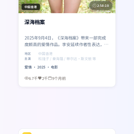
2:58:10
中国香港
深海档案
2025年9月4日，《深海档案》带来一部完成
度颇高的爱情作品。李安延续作者性表达，松
隆子、秦海璐、蒂尔达·斯文顿、黄渤在群像
中国香港
地区
中各据立场，冲突升级自然。制作来自中国香
松隆子 / 秦海璐 / 蒂尔达·斯文顿 等
主演
港，适合偏好社会议题与类型融合的影迷。
爱情
·
2025
·
电影
6.7千
2千
9个月前
热播排行榜
按站内热度与口碑综合排序 · TOP 20 · 国
更多热门
产与海外佳作并列 · 海报直达播放