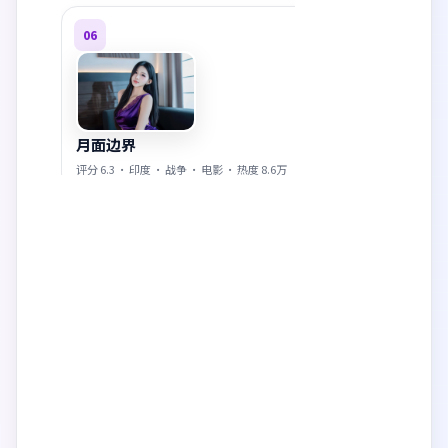
06
月面边界
评分
6.3
·
印度
·
战争
·
电影
· 热度
8.6万
07
风暴回响