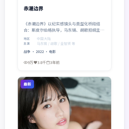
赤潮边界
《赤潮边界》以纪实感镜头与类型化桥段结
合：斯皮尔伯格执导，马东锡、胡歌担纲主
线，中国大陆真实城景作为底色。战争元素贯
中国大陆
地区
穿全片，2022年7月6日 首映后口碑在细节与
马东锡 / 胡歌 / 全智贤 等
主演
配乐上收获好评。
战争
·
2022
·
电影
9万
3.8千
3年前
最新