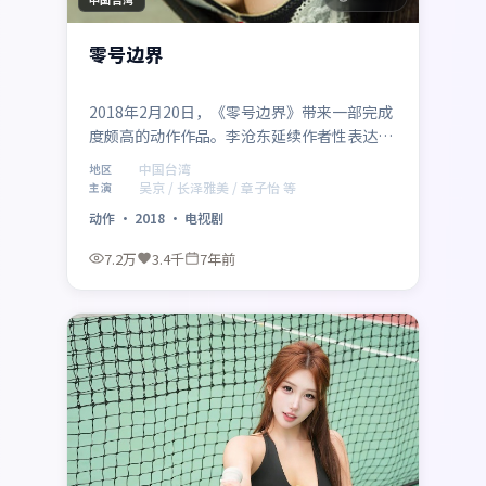
零号边界
2018年2月20日，《零号边界》带来一部完成
度颇高的动作作品。李沧东延续作者性表达，
吴京、长泽雅美、章子怡、蒂尔达·斯文顿、
中国台湾
地区
秦海璐、小栗旬在群像中各据立场，冲突升级
吴京 / 长泽雅美 / 章子怡 等
主演
自然。制作来自中国台湾，适合偏好社会议题
动作
·
2018
·
电视剧
与类型融合的影迷。
7.2万
3.4千
7年前
最新