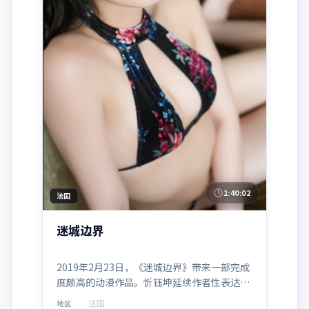
1:40:02
法国
迷城边界
2019年2月23日，《迷城边界》带来一部完成
度颇高的动漫作品。忻钰坤延续作者性表达，
朱一龙、裴斗娜、吴京、小栗旬、汤姆·哈迪
法国
地区