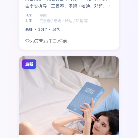
由李安执导，王景春、汤姆·哈迪、邓超、刘
昊然、咏梅联袂出演，美国取景与制作。2017
美国
地区
年5月27日 登陆各平台后，以悬疑类型特有的
王景春 / 汤姆·哈迪 / 邓超 等
主演
悬念与动作场面吸引观众，适合周末一口气追
悬疑
·
2017
·
综艺
完。
6.8万
3.3千
3年前
最新