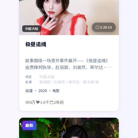
2:20:15
中国大陆
极昼追缉
故事围绕一场意外事件展开——《极昼追缉》
由贾樟柯执导，赵丽颖、刘昊然、蒂尔达·斯
文顿、杨幂联袂出演，中国大陆取景与制作。
中国大陆
地区
2020年11月25日 登陆各平台后，以动漫类型
赵丽颖 / 刘昊然 / 蒂尔达·斯文顿 等
主演
特有的悬念与动作场面吸引观众，适合周末一
动漫
·
2020
·
电影
口气追完。
8万
3.6千
2年前
最新