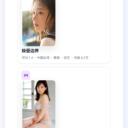
极昼边界
评分
7.4
·
中国台湾
·
悬疑
·
综艺
· 热度
8.3万
04