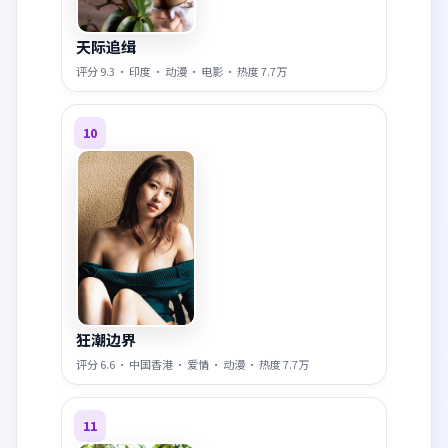
天际追缉
评分
9.3
·
印度
·
动漫
·
电影
· 热度
7.7万
10
狂潮边界
评分
6.6
·
中国香港
·
爱情
·
动漫
· 热度
7.7万
11