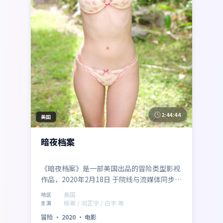
2:44:44
美国
暗夜档案
《暗夜档案》是一部美国出品的冒险类型影视
作品，2020年2月18日 于院线与流媒体同步与
观众见面。由宁浩执导，杨幂、河正宇领衔主
美国
地区
演，白宇等实力加盟。故事在多重反转中推
杨幂 / 河正宇 / 白宇 等
主演
进，探讨信任与抉择，节奏紧凑、视听风格鲜
冒险
·
2020
·
电影