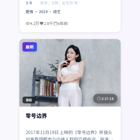
腾、全智贤、孔刘共同演绎一段关于救赎与成
黄渤 / 沈腾 / 全智贤 等
主演
长的旅程，类型元素为爱情，适合喜欢强情节
爱情
·
2019
·
综艺
与人物弧光的观众。
4.2万
2.8千
6年前
最新
2:27:18
泰国
零号边界
2017年11月19日 上映的《零号边界》将镜头
对准泰国都市与边缘人群的交错命运。导演洪