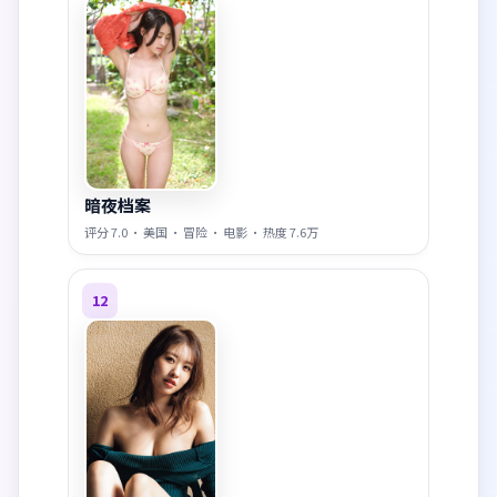
暗夜档案
评分
7.0
·
美国
·
冒险
·
电影
· 热度
7.6万
12