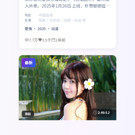
入片单。2025年1月26日 上线，朴赞郁把控整
体气质，倪妮、刘亦菲、汤姆·哈迪、邓超、
中国香港
地区
赵丽颖、赵涛组成跨代际阵容。影片在中国香
倪妮 / 刘亦菲 / 汤姆·哈迪 等
主演
港语境下讨论家庭、正义与代价，留白处耐人
爱情
·
2025
·
动漫
寻味。
7.7万
3.5千
1年前
最新
2:49:52
泰国
南港回响