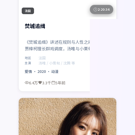
2:20:34
法国
焚城追缉
《焚城追缉》讲述在规则与人性之间的拉扯：
贾樟柯擅长群戏调度，汤唯与小栗旬的对手戏
尤为出彩，沈腾、孙艺珍亦贡献记忆点角色。
法国
地区
法国联合出品，爱情类型定位清晰，2020年2
汤唯 / 小栗旬 / 沈腾 等
主演
月17日 与观众见面。
爱情
·
2020
·
动漫
6.4万
3.3千
5年前
最新