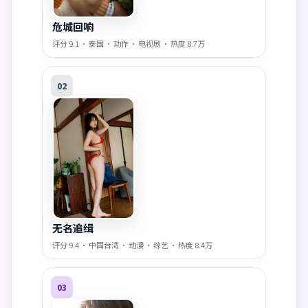
危城回响
评分
9.1
·
泰国
·
动作
·
电视剧
· 热度
8.7万
02
无名追缉
评分
9.4
·
中国台湾
·
动漫
·
综艺
· 热度
8.4万
03