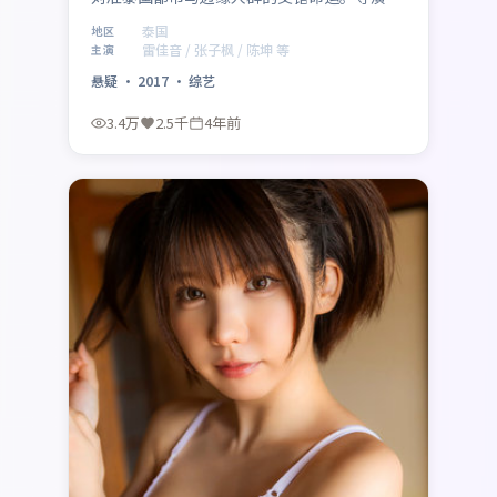
常秀以冷峻叙事包裹温情内核，雷佳音、张子
泰国
地区
枫、陈坤、小栗旬共同演绎一段关于救赎与成
雷佳音 / 张子枫 / 陈坤 等
主演
长的旅程，类型元素为悬疑，适合喜欢强情节
悬疑
·
2017
·
综艺
与人物弧光的观众。
3.4万
2.5千
4年前
最新