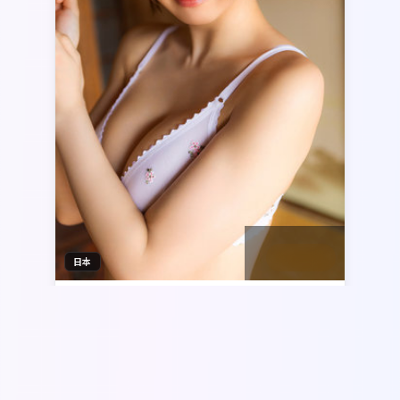
2:47:18
日本
迷城档案
《迷城档案》以纪实感镜头与类型化桥段结
合：朴赞郁执导，章子怡、菅田将晖担纲主
线，日本真实城景作为底色。犯罪元素贯穿全