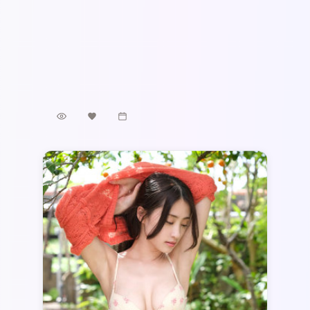
《南港回响》以纪实感镜头与类型化桥段结
合：李沧东执导，邓超、咏梅担纲主线，泰国
真实城景作为底色。惊悚元素贯穿全片，2025
泰国
地区
年8月8日 首映后口碑在细节与配乐上收获好
邓超 / 咏梅 / 蕾雅·赛杜 等
主演
评。
惊悚
·
2025
·
电影
3.1万
2.5千
11个月前
最新