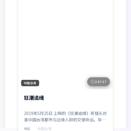
2:57:17
中国台湾
狂潮追缉
2019年5月25日 上映的《狂潮追缉》将镜头对
准中国台湾都市与边缘人群的交错命运。导演
饶晓志以冷峻叙事包裹温情内核，黄渤、沈
中国台湾
地区