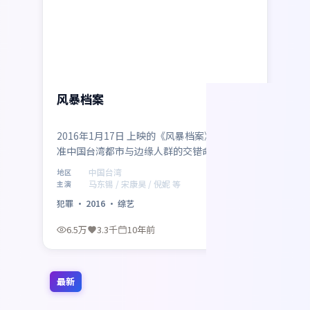
1:35:39
中国台湾
风暴档案
2016年1月17日 上映的《风暴档案》将镜头对
准中国台湾都市与边缘人群的交错命运。导演
许鞍华以冷峻叙事包裹温情内核，马东锡、宋
中国台湾
地区
康昊、倪妮、赵涛、陈坤、木村拓哉共同演绎
马东锡 / 宋康昊 / 倪妮 等
主演
一段关于救赎与成长的旅程，类型元素为犯
犯罪
·
2016
·
综艺
罪，适合喜欢强情节与人物弧光的观众。
6.5万
3.3千
10年前
最新