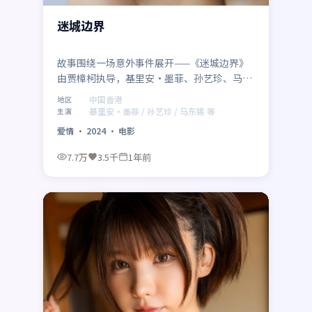
迷城边界
故事围绕一场意外事件展开——《迷城边界》
由贾樟柯执导，基里安·墨菲、孙艺珍、马东
锡、河正宇、朱一龙、张子枫联袂出演，中国
中国香港
地区
香港取景与制作。2024年2月20日 登陆各平台
基里安·墨菲 / 孙艺珍 / 马东锡 等
主演
后，以爱情类型特有的悬念与动作场面吸引观
爱情
·
2024
·
电影
众，适合周末一口气追完。
7.7万
3.5千
1年前
最新