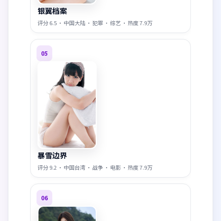
银翼档案
评分
6.5
·
中国大陆
·
犯罪
·
综艺
· 热度
7.9万
05
暴雪边界
评分
9.2
·
中国台湾
·
战争
·
电影
· 热度
7.9万
06