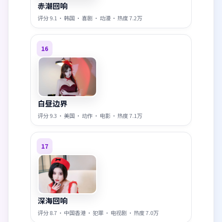
赤潮回响
评分
9.1
·
韩国
·
喜剧
·
动漫
· 热度
7.2万
16
白昼边界
评分
9.3
·
美国
·
动作
·
电影
· 热度
7.1万
17
深海回响
评分
8.7
·
中国香港
·
犯罪
·
电视剧
· 热度
7.0万