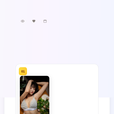
日本
地区
片，2025年3月8日 首映后口碑在细节与配乐
章子怡 / 菅田将晖 / 段奕宏 等
主演
上收获好评。
犯罪
·
2025
·
动漫
3.4千
1.9千
1年前
热播排行榜
按站内热度与口碑综合排序 · TOP 20 · 国
更多热门
产与海外佳作并列 · 海报直达播放
01