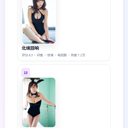
北境回响
评分
8.3
·
印度
·
惊悚
·
电视剧
· 热度
7.2万
15