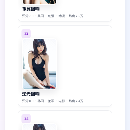
银翼回响
评分
7.9
·
美国
·
动漫
·
动漫
· 热度
7.5万
13
逆光回响
评分
8.9
·
韩国
·
犯罪
·
电影
· 热度
7.4万
14