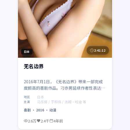
2:41:12
日本
无名边界
2016年7月1日，《无名边界》带来一部完成
度颇高的喜剧作品。刁亦男延续作者性表达，
马东锡、于和伟、汤姆·哈迪、全智贤、河正
日本
地区
宇、张译在群像中各据立场，冲突升级自然。
马东锡 / 于和伟 / 汤姆·哈迪 等
主演
制作来自日本，适合偏好社会议题与类型融合
喜剧
·
2016
·
动漫
的影迷。
2.6万
2.4千
4年前