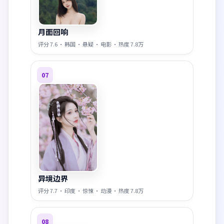
月面回响
评分
7.6
·
韩国
·
悬疑
·
电影
· 热度
7.8万
07
异境边界
评分
7.7
·
印度
·
惊悚
·
动漫
· 热度
7.8万
08