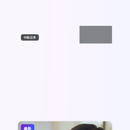
2:39:00
中国台湾
终局回响
《终局回响》为动漫题材，中国台湾班底制
作。奉俊昊在影像上大胆实验光影与空间，雷
佳音、刘昊然、蕾雅·赛杜的表演层次细腻。
中国台湾
地区
影片于 2019年2月1日 正式公映，以高密度信
雷佳音 / 刘昊然 / 蕾雅·赛杜 等
主演
息与情感爆发力获得讨论热度。
动漫
·
2019
·
综艺
5.2千
1.9千
7年前
最新