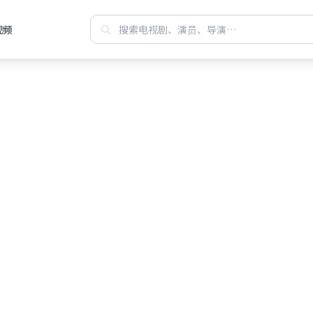
视频
站每日焕新华语
费观看高清电视
聚合都市、古装、悬疑等高分连载，
机电脑即点即播，画质清晰、缓冲更少，片单排版一目