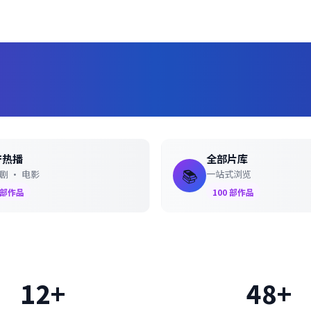
📺 浏览电视剧分类
🔥 观看热门电视剧
产热播
全部片库
📚
剧 · 电影
一站式浏览
部作品
100
部作品
12+
48+