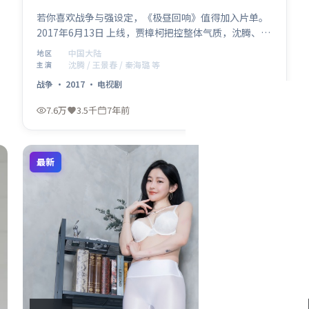
若你喜欢战争与强设定，《极昼回响》值得加入片单。
2017年6月13日 上线，贾樟柯把控整体气质，沈腾、王
景春、秦海璐、汤唯、蒋奇明组成跨代际阵容。影片在
中国大陆
地区
中国大陆语境下讨论家庭、正义与代价，留白处耐人寻
沈腾 / 王景春 / 秦海璐 等
主演
味。
战争
·
2017
·
电视剧
7.6万
3.5千
7年前
最新
2:58:16
中国香港