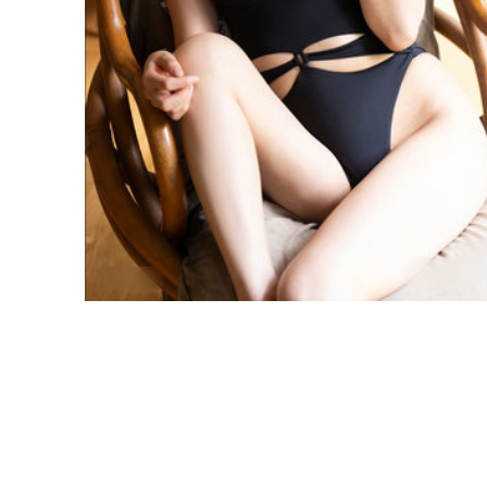
2:12:22
中国台湾
狂潮追缉
故事围绕一场意外事件展开——《狂潮追缉》由忻钰坤
执导，张译、苍井优、刘亦菲、雷佳音、范伟联袂出
演，中国台湾取景与制作。2024年9月24日 登陆各平台
中国台湾
地区
后，以冒险类型特有的悬念与动作场面吸引观众，适合
张译 / 苍井优 / 刘亦菲 等
主演
周末一口气追完。