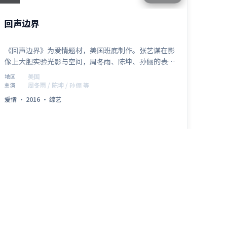
回声边界
《回声边界》为爱情题材，美国班底制作。张艺谋在影
像上大胆实验光影与空间，周冬雨、陈坤、孙俪的表演
层次细腻。影片于 2016年9月24日 正式公映，以高密
美国
地区
度信息与情感爆发力获得讨论热度。
周冬雨 / 陈坤 / 孙俪 等
主演
爱情
·
2016
·
综艺