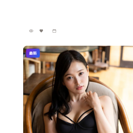
为底色。动作元素贯穿全片，2016年9月5日 首映后口
中国台湾
地区
碑在细节与配乐上收获好评。
张子枫 / 王景春 / 沈腾 等
主演
动作
·
2016
·
电视剧
8万
3.6千
2年前
最新