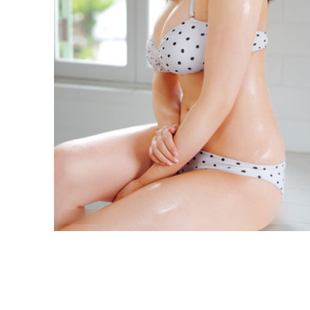
1:34:52
中国台湾
白昼追缉
《白昼追缉》以纪实感镜头与类型化桥段结合：李沧东
执导，张子枫、王景春担纲主线，中国台湾真实城景作