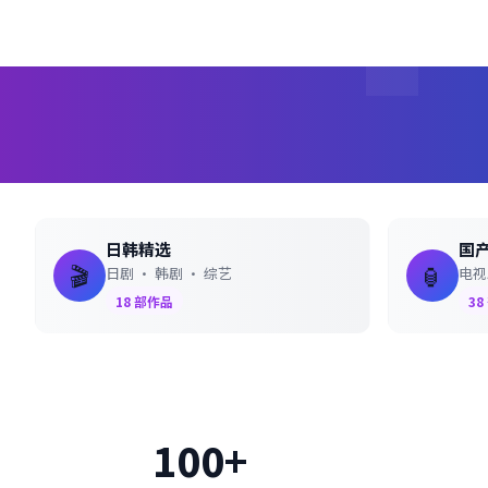
日韩精选
国
🎬
🏮
日剧 · 韩剧 · 综艺
电视
18
部作品
38
100+