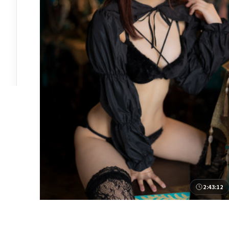
2:43:12
泰国
回声追缉