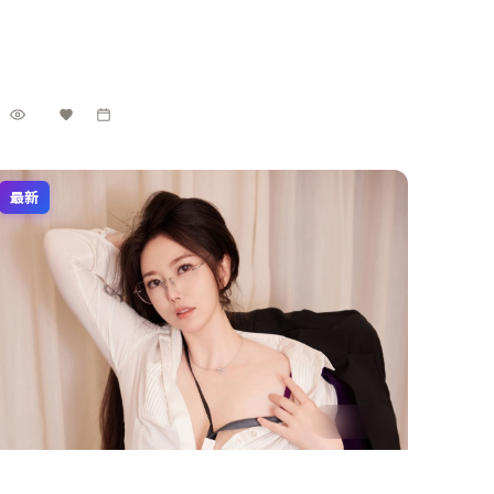
5.4万
3千
4年前
最新
2:10:28
法国
零号追缉