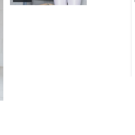
狂潮边界
《狂潮边界》是一部中国香港出品的惊悚类型影视作
品，2020年9月16日 于院线与流媒体同步与观众见面。
由娄烨执导，邓超、菅田将晖领衔主演，于和伟等实力
中国香港
地区
加盟。故事在多重反转中推进，探讨信任与抉择，节奏
邓超 / 菅田将晖 / 于和伟 等
主演
紧凑、视听风格鲜明。
惊悚
·
2020
·
动漫