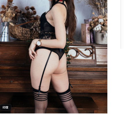
2:10:20
印度
月面回响