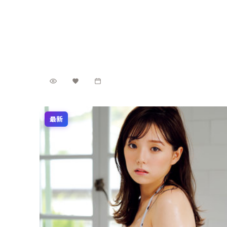
2024年2月8日，《回声追缉》带来一部完成度颇高的
犯罪作品。丹尼斯·维伦纽瓦延续作者性表达，范伟、
刘昊然、吴京、松隆子、苍井优、蒋奇明在群像中各据
泰国
地区
立场，冲突升级自然。制作来自泰国，适合偏好社会议
范伟 / 刘昊然 / 吴京 等
主演
题与类型融合的影迷。
犯罪
·
2024
·
动漫
6.4万
3.3千
9个月前
最新