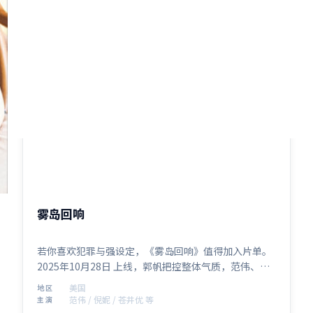
2:54:01
美国
雾岛回响
若你喜欢犯罪与强设定，《雾岛回响》值得加入片单。
2025年10月28日 上线，郭帆把控整体气质，范伟、倪
妮、苍井优、刘亦菲、张子枫组成跨代际阵容。影片在
美国
地区
美国语境下讨论家庭、正义与代价，留白处耐人寻味。
范伟 / 倪妮 / 苍井优 等
主演